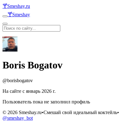
🍸
Smeshay.ru
🍸
Smeshay
Boris Bogatov
@borisbogatov
На сайте с январь 2026 г.
Пользователь пока не заполнил профиль
© 2026 Smeshay.ru
•
Смешай свой идеальный коктейль
•
@smeshay_bot